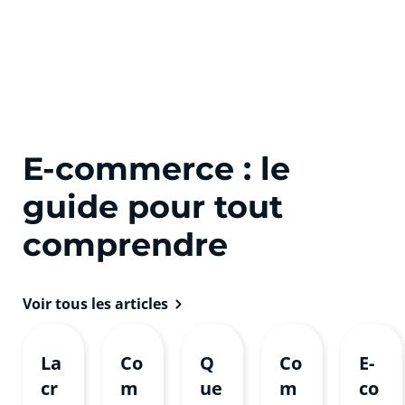
en 2, 3 ou
distance !
4 fois !
E-commerce : le
guide pour tout
comprendre
Voir tous les articles
La
Co
Q
Co
E-
cr
m
ue
m
co