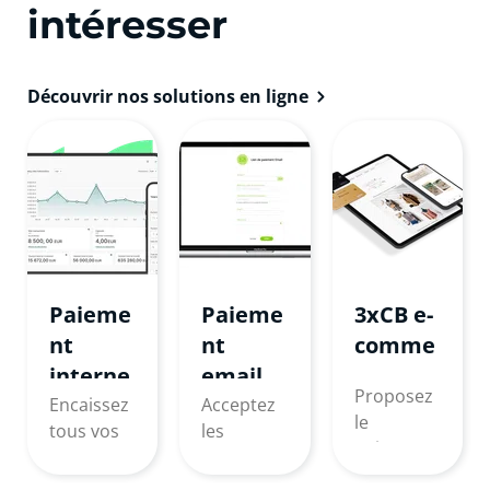
intéresser
Découvrir nos solutions en ligne
Paieme
Paieme
3xCB e-
nt
nt
comme
interne
email
rce
Proposez
t
et SMS
Encaissez
Acceptez
le
tous vos
les
paiement
paiement
paiement
en ligne
s en ligne !
s à