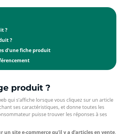
it ?
duit ?
s d'une fiche produit
éférencement
ge produit ?
eb qui s’affiche lorsque vous cliquez sur un article
fichant ses caractéristiques, et donne toutes les
consommateur puisse trouver les réponses à ses
r un site e-commerce qu’il y a d’articles en vente
.