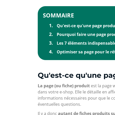
SOMMAIRE
Qu'est-ce qu'une page produ
Pourquoi faire une page pro
Les 7 éléments indispensable
Optimiser sa page pour le r
Qu'est-ce qu'une pa
La page (ou fiche) produit
est la page w
dans votre e-shop. Elle le détaille en af
informations nécessaires pour que le 
éventuelles questions.
Il y a donc
autant de fiches produits su