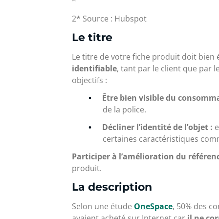
2* Source : Hubspot
Le titre
Le titre de votre fiche produit doit bi
identifiable
, tant par le client que par 
objectifs :
Être bien visible du consomma
de la police.
Décliner l’identité de l’objet :
e
certaines caractéristiques com
Participer à l’amélioration du référe
produit.
La description
Selon une étude
OneSpace
, 50% des co
avaient acheté sur Internet car
il ne co