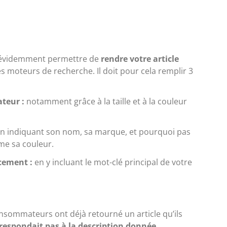
en évidemment permettre de
rendre votre article
les moteurs de recherche. Il doit pour cela remplir 3
teur :
notamment grâce à la taille et à la couleur
n indiquant son nom, sa marque, et pourquoi pas
me sa couleur.
ncement :
en y incluant le mot-clé principal de votre
nsommateurs ont déjà retourné un article qu’ils
rrespondait pas à la description donnée
.