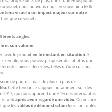
ire sa propre idée. De plus, une étude Hubspot de
enu visuel, nous pouvons nous en souvenir à 65%
contenu visuel a un impact majeur sur notre
tant que ce visuel :
fférents angles.
lle et son volume.
er avec le produit
en le mettant en situation
. Si
ar exemple, vous pouvez proposer des photos qui
fférentes pièces décorées, telles qu’une cuisine,
on.
série de photos, mais de plus en plus d’e-
idéo
. Cette tendance s’appuie notamment sur des
 de 2017, qui nous apprend que 64% des internautes
ur le web
après avoir regardé une vidéo
. Ou encore
t que les
vidéos de démonstration
leur sont utiles