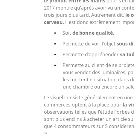
le produit entre les mains
pour s’en fa
2017 montre qu’après avoir vu un cont
trois jours plus tard. Autrement dit,
le 
cerveau
. Il est donc extrêmement impor
Soit
de bonne qualité.
Permette de voir l’objet
sous di
Permette d’appréhender
sa tai
Permette au client de se projet
vous vendez des luminaires, p
les mettent en situation dans di
une chambre ou encore un sal
Le visuel consiste généralement en une 
commerces optent à la place pour
la v
observations telles que l’étude Forbes
sont plus enclins à acheter un article s
que 4 consommateurs sur 5 considèren
(2)