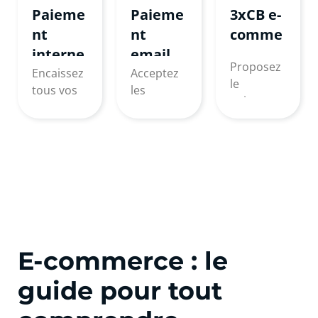
Paieme
Paieme
3xCB e-
nt
nt
comme
interne
email
rce
Proposez
t
et SMS
Encaissez
Acceptez
le
tous vos
les
paiement
paiement
paiement
en ligne
s en ligne !
s à
en 2, 3 ou
distance !
4 fois !
E-commerce : le
guide pour tout