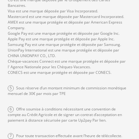
es-
pro
Bancaires.
res
pos
Visa est une marque déposée par Visa Incorporated.
Mastercard est une marque déposée par Mastercard Incorporated.
tau
er
AMEX est une marque protégée et déposée par American Express
ran
da
Company.
t et
ns
Google Pay est une marque protégée et déposée par Google Inc.
Apple Pay est une marque protégée et déposée par Apple Inc.
le
vot
Samsung Pay est une marque protégée et déposée par Samsung.
mo
re
UnionPay International est une marque protégée et déposée par
dèl
res
CHINA UNIONPAY CO., LTD.
Chèque-vacances Connect est une marque protégée et déposée par
e à
tau
l' Agence Nationale pour les Chèques-Vacances.
cho
ran
CONECS est une marque protégée et déposée par CONECS.
isir.
t !
5
Sous réserve d’un montant minimum de commission monétique
mensuel de 30€ par mois par TPE
6
Offre soumise à conditions nécessitant une convention de
compte au Crédit Agricole et de signer un contrat d’acceptation en
paiement à distance sécurisée par carte Up2pay Par lien.
7
Pour toute transaction effectuée avant l’heure de télécollecte.