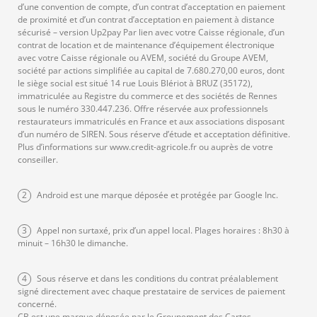
s
t
r
cc
nt
e
con
TPE
po
con
d’une convention de compte, d’un contrat d’acceptation en paiement
pas
seil
.
ur
cur
et
l’a
un
ep
:
de proximité et d’un contrat d’acceptation en paiement à distance
sécurisé – version Up2pay Par lien avec votre Caisse régionale, d’un
le
s
Dé
cer
ren
ba
m
TP
te
les
contrat de location et de maintenance d’équipement électronique
sec
cou
tai
ce
avec votre Caisse régionale ou AVEM, société du Groupe AVEM,
rs
éli
E ?
r
qu
teu
vre
nes
et
société par actions simplifiée au capital de 7.680.270,00 euros, dont
or
au
ell
le siège social est situé 14 rue Louis Blériot à BRUZ (35172),
r
z
cat
fidé
immatriculée au Registre du commerce et des sociétés de Rennes
er
re
es
de
les
égo
lise
sous le numéro 330.447.236. Offre réservée aux professionnels
?
st
ch
la
ava
ries
r
restaurateurs immatriculés en France et aux associations disposant
d’un numéro de SIREN. Sous réserve d’étude et acceptation définitive.
res
nta
de
vos
au
ois
Plus d’informations sur www.credit-agricole.fr ou auprès de votre
tau
ges
ser
clie
ra
ir
conseiller.
rati
du
veu
nts.
nt
?
on.
TPE
rs.
2
Android est une marque déposée et protégée par Google Inc.
?
po
Pro
ur
fite
3
Appel non surtaxé, prix d’un appel local. Plages horaires : 8h30 à
acc
z-
minuit – 16h30 le dimanche.
ept
en
er
po
4
Sous réserve et dans les conditions du contrat préalablement
les
ur
signé directement avec chaque prestataire de services de paiement
concerné.
titr
le
CB est une marque déposée par le Groupement des Cartes