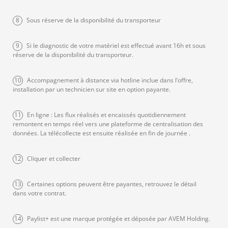
8
Sous réserve de la disponibilité du transporteur
9
Si le diagnostic de votre matériel est effectué avant 16h et sous
réserve de la disponibilité du transporteur.
10
Accompagnement à distance via hotline inclue dans l’offre,
installation par un technicien sur site en option payante.
11
En ligne : Les flux réalisés et encaissés quotidiennement
remontent en temps réel vers une plateforme de centralisation des
données. La télécollecte est ensuite réalisée en fin de journée .
12
Cliquer et collecter
13
Certaines options peuvent être payantes, retrouvez le détail
dans votre contrat.
14
Paylist+ est une marque protégée et déposée par AVEM Holding.