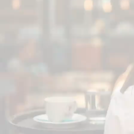
Crédit Agricole
(7)
Dématérialisation ticket
client +
archivage pendant 13 mois
Des options payantes
supplémentaires à la carte (Chèque-
vacances ANCV, maintenance sur
site, Portail de gestion Paylist+)
SAV
SAV
premium (7j/7j, 8h30-00h (16h30
le dim))
Réception du matériel
sous 2 jours
ouvrés
(8)
Dépannage
fait à j/j+1 (jours ouvrés)
(9)
Installation et maintenance
à