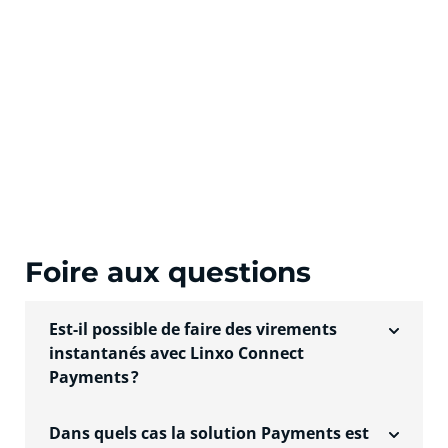
Foire aux questions
Est-il possible de faire des virements
instantanés avec Linxo Connect
Payments ?
Vous avez la possibilité de configurer la
Dans quels cas la solution Payments est
solution pour proposer un virement classique