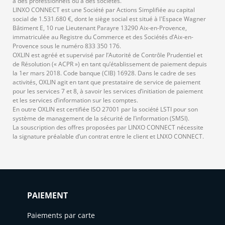
à des professionnels ou à des sociétés.
LINXO CONNECT est une Société par Actions Simplifiée au capital
social de 1.531.680 €, dont le siège social est situé à l'Espace Wagner
Bâtiment E, 10 rue Lieutenant Parayre 13290 Aix-en-Provence,
immatriculée au Registre du Commerce et des Sociétés d’Aix-en-
Provence sous le numéro 833 350 176.
OXLIN est agréé et supervisé par l’Autorité de Contrôle Prudentiel et
de Résolution (« ACPR ») en tant qu’établissement de paiement depuis
la 1er mars 2018. Code banque (CIB) 16928. Dans le cadre de ses
activités, OXLIN agit en tant que prestataire de service de paiement
pour les services 7 et 8, à savoir les services d’initiation de paiement
et les services d’information sur les comptes.
En outre OXLIN est certifiée ISO 27001 par la société LSTI pour son
système de management de la sécurité de l’information (SMSI).
La souscription des offres proposées par LINXO CONNECT nécessite
la signature préalable d’un contrat entre le client et LNXO CONNECT.
PAIEMENT
Paiements par carte