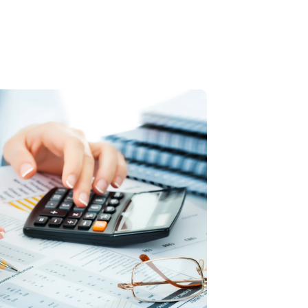
Paiement regroupé en une seule ligne à J+6 pour une gest
Option J+1 disponible : télétransmettez vos FSE, encaisse
Traitement et suivi des rejets
Recyclage de vos factures
Relances des impayés CPAM et mutuelles
Suivi personnalisé avec un gestionnaire dédié