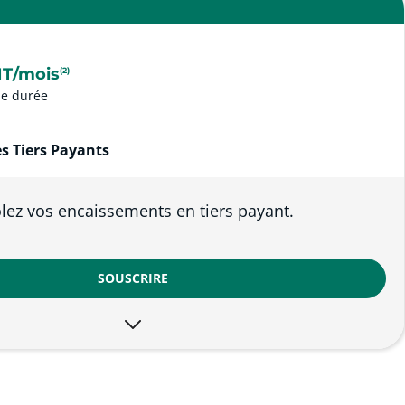
T/mois
(2)
e durée
s Tiers Payants
ôlez vos encaissements en tiers payant.
SOUSCRIRE
I
 fiable : 100 % des flux pointés et rapprochés.
t
 inclus auprès de plus de 1 000 organismes payeurs.