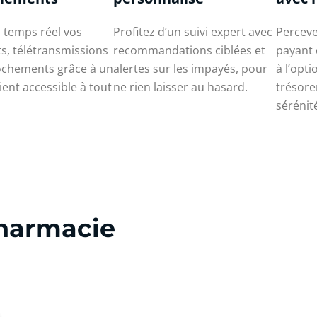
 temps réel vos
Profitez d’un suivi expert avec
Perceve
s, télétransmissions
recommandations ciblées et
payant 
ochements grâce à un
alertes sur les impayés, pour
à l’opti
ient accessible à tout
ne rien laisser au hasard.
trésore
sérénit
harmacie