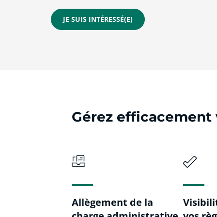
JE SUIS INTÉRESSÉ(E)
Gérez efficacement v
Allègement de la
Visibil
charge administrative
vos rè