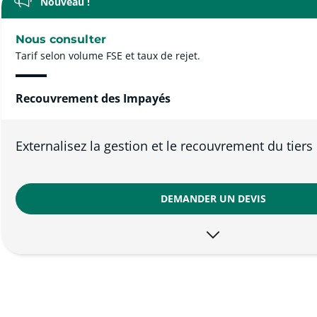
Nouveau !
Nous consulter
Tarif selon volume FSE et taux de rejet.
Recouvrement des Impayés
Externalisez la gestion et le recouvrement du tiers
DEMANDER UN DEVIS
AVANTAGES :
Suivi bancaire fiable : 100 % des flux pointés et rapproché
Référencement inclus auprès de plus de 1 000 organisme