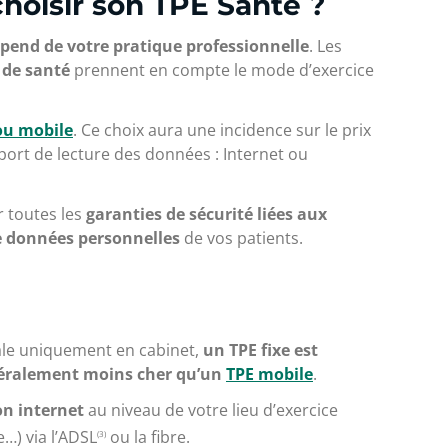
choisir son TPE Santé ?
pend de votre pratique professionnelle
. Les
 de santé
prennent en compte le mode d’exercice
 ou mobile
. Ce choix aura une incidence sur le prix
port de lecture des données : Internet ou
r toutes les
garanties de sécurité liées aux
de données
personnelles
de vos patients.
ale uniquement en cabinet,
un TPE fixe est
éralement moins cher qu’un
TPE mobile
.
n internet
au niveau de votre lieu d’exercice
…) via l’ADSL
ou la fibre.
(3)