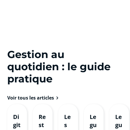
smar
banc
vous
ment
tpho
aire
soyez
s à
ne !
en
!
dista
maga
nce !
sin !
Gestion au
quotidien : le guide
pratique
Voir tous les articles
Di
Re
Le
Le
Le
git
st
s
gu
gu