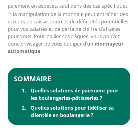
paiement en espèces, sauf dans des cas spécifiques
, la manipulation de la monnaie peut entraîner des
(3)
erreurs de caisse, sources de difficultés potentielles
pour vos salariés et de perte de chiffre d’affaires
pour vous. Pour pallier ces risques, vous pouvez
donc envisager de vous équiper d’un
monnayeur
automatique
.
SOMMAIRE
Quelles solutions de paiement pour
les boulangeries-pâtisseries ?
Quelles solutions pour fidéliser sa
clientèle en boulangerie ?