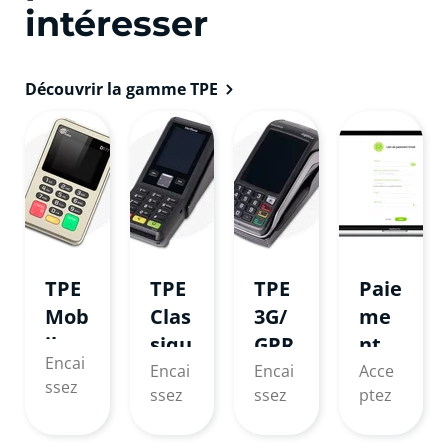
intéresser
Découvrir la gamme TPE
TPE
TPE
TPE
Paie
Mob
Clas
3G/
me
ile
siqu
GPR
nt
Encai
e
S
ema
Encai
Encai
Acce
ssez
ssez
ssez
ptez
il et
avec
par
où
les
SMS
votre
carte
que
paie