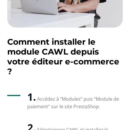
Comment installer le
module CAWL depuis
votre éditeur e-commerce
?
1.
Accédez à “Modules” puis “Module de
paiement” sur le site PrestaShop.
2.
Sélectionnez CAWL et installez le