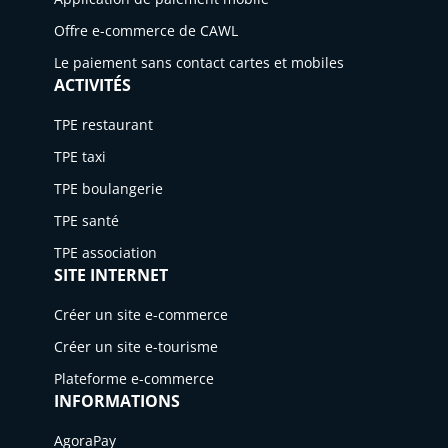
é
l
Offre e-commerce de CAWL
en
ap
202
par
Le paiement sans contact cartes et mobiles
ACTIVITÉS
4
eil.
TPE restaurant
TPE taxi
TPE boulangerie
TPE santé
TPE association
SITE INTERNET
Créer un site e-commerce
Créer un site e-tourisme
Plateforme e-commerce
INFORMATIONS
AgoraPay