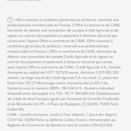
ce
pr
on
mi
en
FEV
ran
até
éle
4 :
:
ati
s
na
20
AD
t.
gie
ctr
pri
ch
qu
du
l
24
1
Offre soumise à conditions générales et tarifaires, réservée aux
,
Visi
s
oni
x,
professionnels immatriculés en France. L’Offre e-commerce de CAWL
iff
es
se
de
tou
bilit
ma
qu
digi
nécessite de détenir une convention de compte Crédit Agricole et de
s
é,
rke
e
tali
re
ct
pa
signer un contrat d’acceptation en paiement à distance sécurisé par
cartes avec l’option Offre e-commerce de CAWL. Offre soumise à
les
out
tin
po
sati
s
eu
ie
conditions générales et tarifaires, réservée aux professionnels
voy
ils,
g,
ur
on
immatriculés en France. L’Offre e-commerce de CAWL nécessite de
clé
r
m
ant
str
no
vot
et
détenir une convention de compte Crédit Agricole et de signer un
s
en
en
contrat d’acceptation en paiement à distance sécurisé par cartes
s
até
uve
re
con
avec l’option Offre e-commerce de CAWL. Crédit Agricole S.A., Société
et
20
t
son
gie
lles
co
so
Anonyme au capital de 9 077 707 050 euros, divisé en 3 025 902 350
an
24
él
t
s
tec
m
m
actions. Le siège social de Crédit Agricole S.A. est situé 12, place des
Etats-Unis, 92127 Montrouge cedex. Immatriculée au R.C.S de
au
ma
hn
me
ma
al
?
ec
Nanterre sous le numéro SIREN : 784 608 416 - Numéro individuel
ver
rke
olo
rce
tio
ys
tr
d’identification d’assujetti à la TVA : FR 77 784 608 416. Établissement
t
tin
gie
? Le
n
de crédit de droit français agréé par l’Autorité de Contrôle Prudentiel
es
on
et de Résolution (ACPR - 4 Place de Budapest, CS 92459, 75436 Paris
po
g,
s…
TPE
res
iq
Cedex 09).
ur
utili
Dé
An
po
CAWL - société anonyme, située à Tour Voltaire, 1 place des degrés,
ue
le
sez
cou
dro
nsa
CS 81162, 92059 Paris La Défense Cedex, France, immatriculée au
Registre du Commerce de Nanterre sous le numéro 954 023 826
?
sec
le
vre
id
ble.