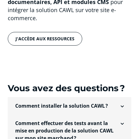
documentaires, API et modules CMS
pour
intégrer la solution CAWL sur votre site e-
commerce.
J'ACCÈDE AUX RESSOURCES
Vous avez des questions ?
Comment installer la solution CAWL ?
Vous trouverez les différentes modalités
Comment effectuer des tests avant la
d’installation de CAWL sur le
portail
mise en production de la solution CAWL
développeur
. De plus vous bénéficier d’une
sur mon site marchand ?