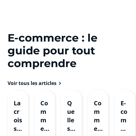
E-commerce : le
guide pour tout
comprendre
Voir tous les articles
La
Co
Q
Co
E-
cr
m
ue
m
co
ois
m
lle
m
m
sa
en
s
en
m