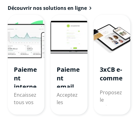
Découvrir nos solutions en ligne
Paieme
Paieme
3xCB e-
nt
nt
comme
interne
email
rce
Proposez
t
et SMS
Encaissez
Acceptez
le
tous vos
les
paiement
paiement
paiement
en ligne
s en ligne !
s à
en 2, 3 ou
distance !
4 fois !