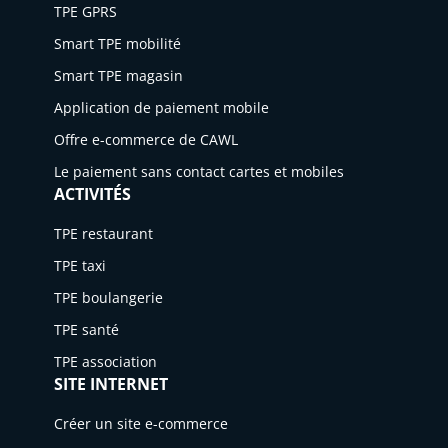
re
ce
20
lig
au
TPE GPRS
les
cer
ns
mo
ns
s
?
25
ne
cri
Smart TPE mobilité
voy
ou
l'e-
de
l'e-
clé
?
?
bl
ant
am
co
de
co
Smart TPE magasin
s
e
s
élio
m
pai
m
Application de paiement mobile
et
son
rer
me
em
me
an
Offre e-commerce de CAWL
t
vot
rce
ent
rce
au
re
en
.
en
al
Le paiement sans contact cartes et mobiles
ver
e-
202
202
ACTIVITÉS
ys
t
co
5.
5.
es
TPE restaurant
po
m
ur
me
TPE taxi
le
rce.
TPE boulangerie
sec
TPE santé
teu
r
TPE association
du
SITE INTERNET
e-
Créer un site e-commerce
co